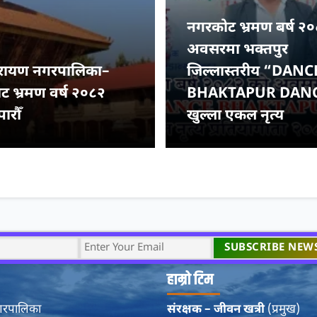
नगरकोट भ्रमण बर्ष २
अवसरमा भक्तपुर
नारायण नगरपालिका–
जिल्लास्तरीय “DANC
 भ्रमण वर्ष २०८२
BHAKTAPUR DAN
ारौँ
खुल्ला एकल नृत्य
हाम्रो टिम
नगरपालिका
संरक्षक – जीवन खत्री
(प्रमुख)