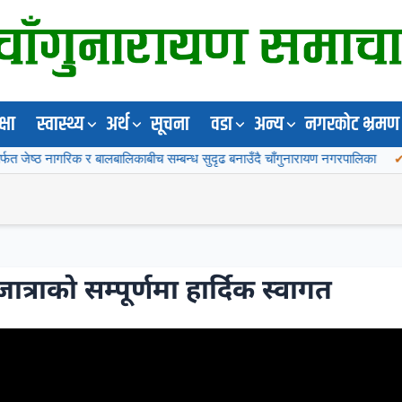
्षा
स्वास्थ्य
अर्थ
सूचना
वडा
अन्य
नगरकोट भ्रमण 
रिक र बालबालिकाबीच सम्बन्ध सुदृढ बनाउँदै चाँगुनारायण नगरपालिका
२०८३ वैशाख ५ 
जात्राको सम्पूर्णमा हार्दिक स्वागत