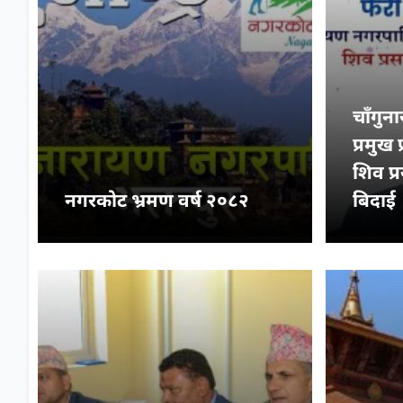
चाँगु
प्रमुख
शिव प्
नगरकोट भ्रमण वर्ष २०८२
बिदाई