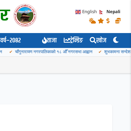
English
Nepali
वर्ष–२०८२
ताजा
ट्रेन्डिङ
खोज
ुनारायण नगरपालिकाको १८ औँ नगरसभा आह्वान
शुभकामना सन्देश
शोक वक्