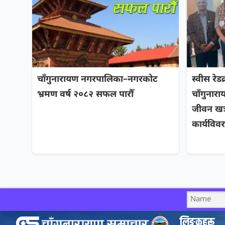
चाँगुनारायण नगरपालिका–नगरकोट
स्वीस रेड
भ्रमण वर्ष २०८२ सफल पारौँ
चाँगुनार
जीवन खत्
कार्यविवर
लिङ्कहरू