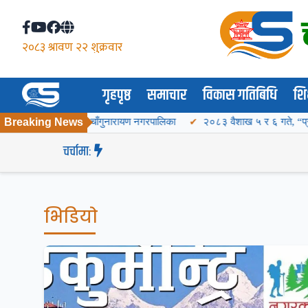
गृहपृष्ठ
समाचार
विकास गतिबिधि
शिक
ृढ बनाउँदै चाँगुनारायण नगरपालिका
Breaking News
२०८३ वैशाख ५ र ६ गते, “प्रथम बागमती प्रदे
चर्चामा:
भिडियाे