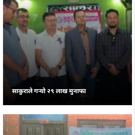
साकुराले गर्‍यो २९ लाख मुनाफा